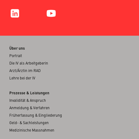
Über uns
Portrait
Die IV als Arbeitgeberin
Arzt/Ärztin im RAD
Lehre bei der IV
Prozesse & Leistungen
Invalidität & Anspruch
Anmeldung & Verfahren
Früherfassung & Eingliederung
Geld- & Sachleistungen
Medizinische Massnahmen