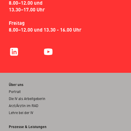
8.00–12.00 und
13.30–17.00 Uhr
Freitag
8.00–12.00 und 13.30 - 16.00 Uhr
Über uns
Portrait
Die IV als Arbeitgeberin
Arzt/Ärztin im RAD
Lehre bei der IV
Prozesse & Leistungen